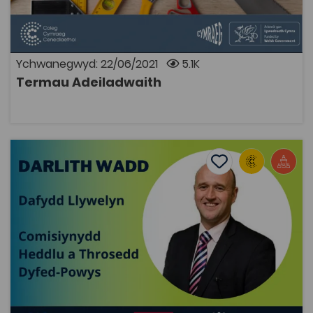
adeiladwaith. Mae'r termau yn berthnasol i fyfyrwyr
sy'n astudio ar gyrsiau lefel 1, 2 a 3 Mae geirfa
allweddol ar gyfer y pynciau canlynol ar gael isod:
Gosod Brics Gwaith Saer Peintio ac Addurno Plastro
Datblygwyd y cynnwys gwreiddiol gan Sgiliaith.
Ychwanegwyd: 22/06/2021
5.1K
Termau Adeiladwaith
AGOR
Darlith Wadd: Dafydd Llywelyn, Comisiynydd Heddlu a 
Add to favourite
Dyddiad cyhoeddi: 2021
Add to favourites
Darlith Wadd: Dafydd Llywelyn, Comisiynydd
Heddlu a Throsedd Dyfed-Powys
2.8K
Cymraeg Yn Unig
Tagiau
Gwasanaethau Cyhoeddus
Cyfraith
Heddlu
Adnodd Coleg Cymraeg
Yn y ddarlith wadd hon, mae Dafydd Llywelyn yn trafod