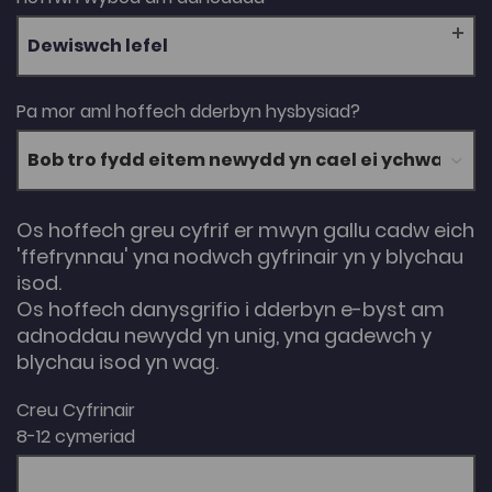
Dewiswch lefel
Pa mor aml hoffech dderbyn hysbysiad?
Os hoffech greu cyfrif er mwyn gallu cadw eich
'ffefrynnau' yna nodwch gyfrinair yn y blychau
isod.
Os hoffech danysgrifio i dderbyn e-byst am
adnoddau newydd yn unig, yna gadewch y
blychau isod yn wag.
Creu Cyfrinair
8-12 cymeriad