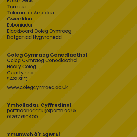
Polisi Cwcis
Termau
Telerau ac Amodau
Gwerddon
Esboniadur
Blackboard Coleg Cymraeg
Datganiad Hygyrchedd
Coleg Cymraeg Cenedlaethol
Coleg Cymraeg Cenedlaethol
Heol y Coleg
Caerfyrddin
SA31 3EQ
www.colegcymraeg.ac.uk
Ymholiadau Cyffredinol
porthadnoddau@porth.ac.uk
01267 610400
Ymunwch â'r sgwrs!