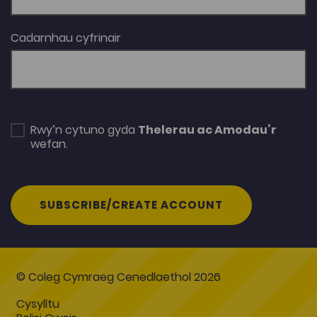
Cadarnhau cyfrinair
Rwy’n cytuno gyda
Thelerau ac Amodau’r
wefan.
SUBSCRIBE/CREATE ACCOUNT
© Coleg Cymraeg Cenedlaethol 2026
Cysylltu