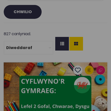
CHWILIO
827 canlyniad.
Cyflwyno'r Gymraeg: Lefel 2 Gofal, Chwarae, Dysgu a Dat
Add to favourite
Dyddiad cyhoeddi: 2021
Add to favourites
Cyflwyno'r Gymraeg: Lefel 2 Gofal, Chwarae,
Dysgu a Datblygiad Plant: Craidd
3.5K
Dwyieithog
Tagiau
Adnodd Coleg Cymraeg