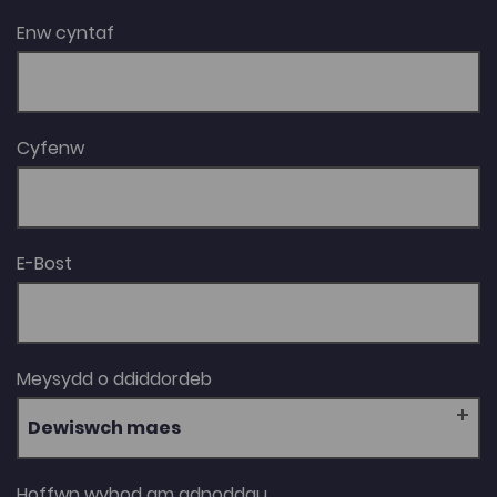
Enw cyntaf
Cyfenw
E-Bost
Meysydd o ddiddordeb
Dewiswch maes
Hoffwn wybod am adnoddau