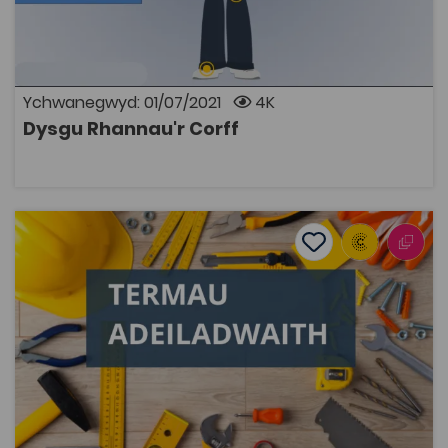
corff i ddefnyddwyr yn Gymraeg. Mae cyfle i ymarfer
labeli'r corff ac i ddysgu am y termau lluosog.
Ychwanegwyd: 01/07/2021
4K
Dysgu Rhannau'r Corff
AGOR
Termau Adeiladwaith
Add to favourite
Dyddiad cyhoeddi: 2016
Add to favourites
Termau Adeiladwaith
5.1K
Dwyieithog
Tagiau
Adeiladwaith
Addysg Ôl-16
Adnodd Coleg Cymraeg
Rhestr o dermau dwyieithog safonol ar gyfer y sector