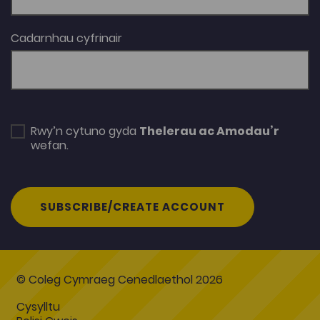
Cadarnhau cyfrinair
Rwy’n cytuno gyda
Thelerau ac Amodau’r
wefan.
SUBSCRIBE/CREATE ACCOUNT
© Coleg Cymraeg Cenedlaethol 2026
Cysylltu