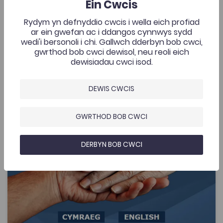
Ein Cwcis
Rydym yn defnyddio cwcis i wella eich profiad
Ychwanegwyd: 23/04/2020
2.6K
ar ein gwefan ac i ddangos cynnwys sydd
wedi'i bersonoli i chi. Gallwch dderbyn bob cwci,
Hwb: Adnoddau Galwedigaethol ac Ôl-16
gwrthod bob cwci dewisol, neu reoli eich
AGOR
dewisiadau cwci isod.
Ymwybyddiaeth Iaith mewn Iechyd a Gofal Cymdeithaso
DEWIS CWCIS
Add to favourite
Dyddiad cyhoeddi: 2019
Add to favourites
GWRTHOD BOB CWCI
Ymwybyddiaeth Iaith mewn Iechyd a Gofal
Cymdeithasol
4.9K
DERBYN BOB CWCI
Tagiau
Pont i'r Brifysgol
Iechyd
Sgiliau Iaith
Ymwybyddiaeth Iaith
Adnodd Coleg Cymraeg
Datblygwyd yr adnoddau ymwybyddiaeth iaith
dwyieithog yma ar gyfer dysgwyr Addysg Bellach yn
maes Iechyd a Gofal Cymdeithasol. Nod y pecyn yw