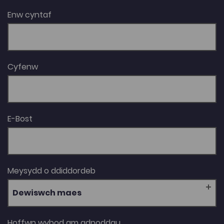
Enw cyntaf
Cyfenw
E-Bost
Meysydd o ddiddordeb
Dewiswch maes
Hoffwn wybod am adnoddau