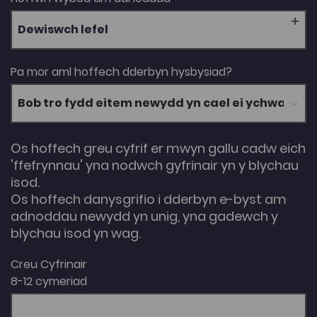
Dewiswch lefel
Pa mor aml hoffech dderbyn hysbysiad?
Os hoffech greu cyfrif er mwyn gallu cadw eich
'ffefrynnau' yna nodwch gyfrinair yn y blychau
isod.
Os hoffech danysgrifio i dderbyn e-byst am
adnoddau newydd yn unig, yna gadewch y
blychau isod yn wag.
Creu Cyfrinair
8-12 cymeriad