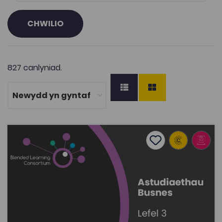
CHWILIO
827 canlyniad.
Adnoddau Astudiaethau Busnes Lefel 3 BTEC
Add to favourite
Dyddiad cyhoeddi: 2020
Add to favourites
Adnoddau Astudiaethau Busnes Lefel 3 BTEC
5K
Tagiau
Busnes
Adnodd Coleg Cymraeg
Astudiaethau Busnes (L3): sesiynau dysgu cyfunol 30 o