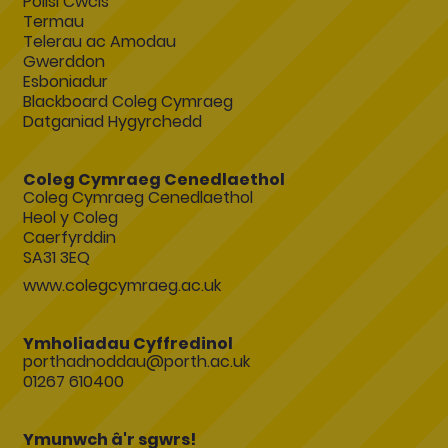
Polisi Cwcis
Termau
Telerau ac Amodau
Gwerddon
Esboniadur
Blackboard Coleg Cymraeg
Datganiad Hygyrchedd
Coleg Cymraeg Cenedlaethol
Coleg Cymraeg Cenedlaethol
Heol y Coleg
Caerfyrddin
SA31 3EQ
www.colegcymraeg.ac.uk
Ymholiadau Cyffredinol
porthadnoddau@porth.ac.uk
01267 610400
Ymunwch â'r sgwrs!