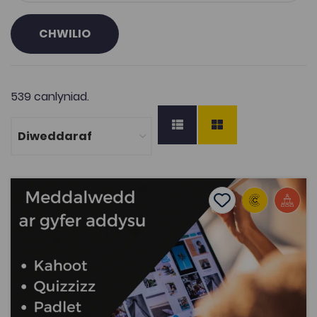
CHWILIO
539 canlyniad.
Meddalwedd defnyddiol ar gyfer addysgu ar-lein
Add to favourite
Dyddiad cyhoeddi: 2022
Add to favourites
Meddalwedd defnyddiol ar gyfer addysgu ar-
lein
2.8K
Cymraeg Yn Unig
Tagiau
Addysg
Rhaglen Datblygu Staff