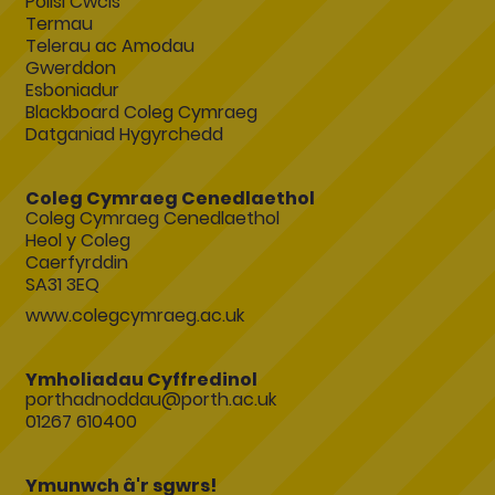
Polisi Cwcis
Termau
Telerau ac Amodau
Gwerddon
Esboniadur
Blackboard Coleg Cymraeg
Datganiad Hygyrchedd
Coleg Cymraeg Cenedlaethol
Coleg Cymraeg Cenedlaethol
Heol y Coleg
Caerfyrddin
SA31 3EQ
www.colegcymraeg.ac.uk
Ymholiadau Cyffredinol
porthadnoddau@porth.ac.uk
01267 610400
Ymunwch â'r sgwrs!