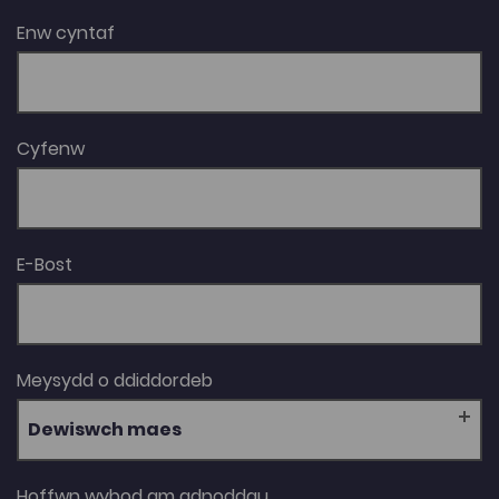
Enw cyntaf
Cyfenw
E-Bost
Meysydd o ddiddordeb
Dewiswch maes
Hoffwn wybod am adnoddau