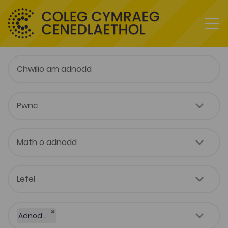
×
Adnodd Coleg Cymraeg