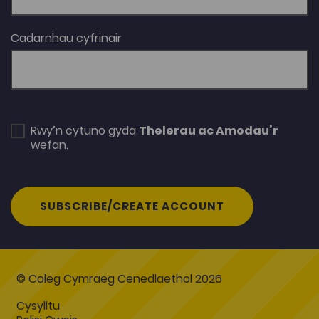
Cadarnhau cyfrinair
Rwy’n cytuno gyda
Thelerau ac Amodau’r
wefan.
SUBSCRIBE/CREATE ACCOUNT
© Coleg Cymraeg Cenedlaethol 2026
Cysylltu