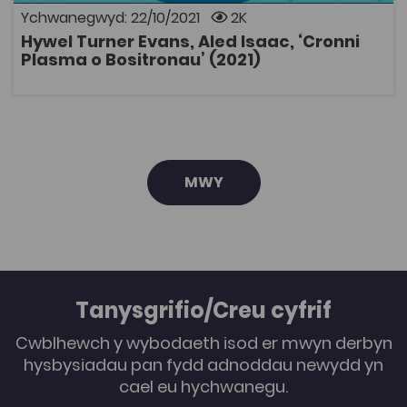
gwrthfater er mwyn egluro cyfansoddiad y bydysawd,
Ychwanegwyd: 22/10/2021
2K
yn ogystal ag ychydig o gyd-destun hanesyddol.
Hywel Turner Evans, Aled Isaac, ‘Cronni
Sonnir hefyd am y defnydd o bositronau y tu hwnt i
AGOR
Plasma o Bositronau’ (2021)
ymchwil ffiseg sylfaenol.
MWY
Tanysgrifio/Creu cyfrif
Cwblhewch y wybodaeth isod er mwyn derbyn
hysbysiadau pan fydd adnoddau newydd yn
cael eu hychwanegu.