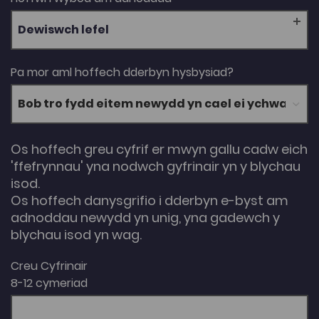
Dewiswch lefel
Pa mor aml hoffech dderbyn hysbysiad?
Os hoffech greu cyfrif er mwyn gallu cadw eich
'ffefrynnau' yna nodwch gyfrinair yn y blychau
isod.
Os hoffech danysgrifio i dderbyn e-byst am
adnoddau newydd yn unig, yna gadewch y
blychau isod yn wag.
Creu Cyfrinair
8-12 cymeriad