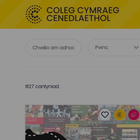
827 canlyniad.
150 Adnodd Newydd
Add to favouri
Dyddiad cyhoeddi: 2021
Add to favourit
150 Adnodd Newydd
Tagiau