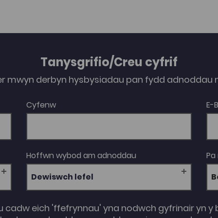
Tanysgrifio/Creu cyfrif
er mwyn derbyn hysbysiadau pan fydd adnoddau n
Cyfenw
E-
Hoffwn wybod am adnoddau
Pa
Dewiswch lefel
u cadw eich 'ffefrynnau' yna nodwch gyfrinair yn y 