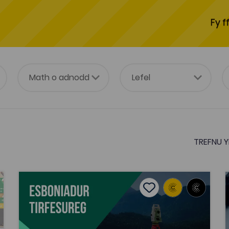
Fy f
TREFNU Y
Esboniadur Tirfesureg
B
tes
Add to favourites
Dyddiad cyhoeddi: 2021
es
Add to favourites
Esboniadur Tirfesureg
Tagiau