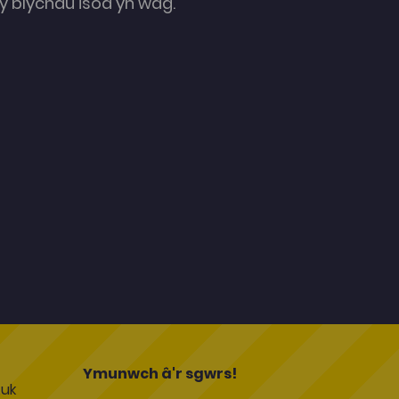
 blychau isod yn wag.
l
Ymunwch â'r sgwrs!
uk