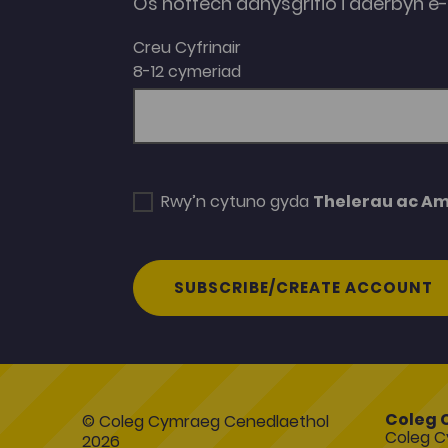
Os hoffech danysgrifio i dderbyn 
Creu Cyfrinair
8-12 cymeriad
Rwy’n cytuno gyda
Thelerau ac A
SUBSCRIBE/CREATE ACCOUNT
Coleg 
© Coleg Cymraeg Cenedlaethol
Coleg C
2026