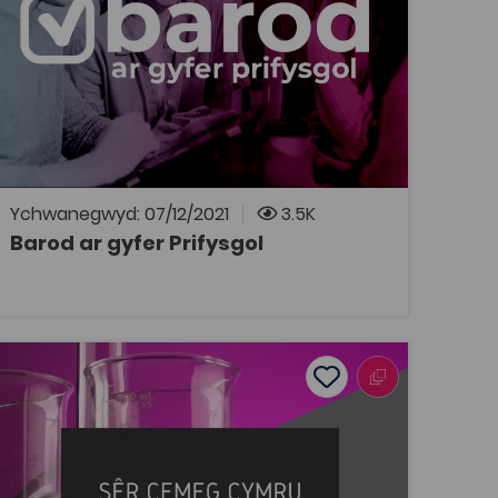
hawdd ei ddefnyddio, p'un a ydych ar fin
symud ymlaen i addysg lefel prifysgol, neu'n
cefnogi rhywun sy'n gwneud hynny - efallai
fel rhiant, athro, gofalwr neu gynghorydd.
Gallwch chwilio yn ôl pwnc – fel sgiliau
astudio, llesiant ac iechyd meddwl, neu fywyd
myfyrwyr – yn ôl sefydliad, ac yn ôl maes
pwnc, fel y gallwch fod yn siŵr o fynd yn syth
i'r adnoddau sydd eu hangen arnoch.
Ychwanegwyd: 07/12/2021
3.5K
Barod ar gyfer Prifysgol
AGOR
 y peryglon – dadansoddiad cychwynnol o gamblo ymysg m
Sêr Cemeg Cymru
Add to favourites
Dyddiad cyhoeddi: 2021
Add to favourites
Sêr Cemeg Cymru
Tagiau
Cemeg
Gwyddorau Biolegol