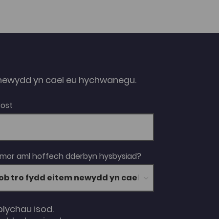
ewydd yn cael eu hychwanegu.
Bost
 mor aml hoffech dderbyn hysbysiad?
blychau isod.