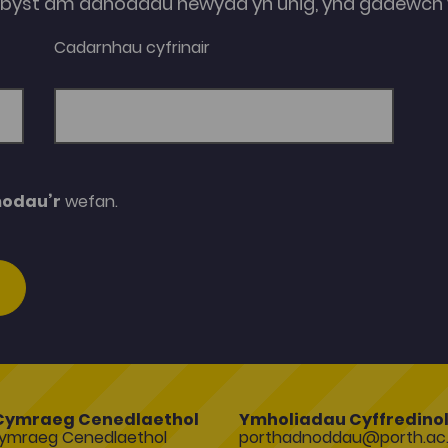
e-byst am adnoddau newydd yn unig, yna gadewch y
Cadarnhau cyfrinair
modau’r
wefan.
Cymraeg Cenedlaethol
Ymholiadau Cyffredino
ymraeg Cenedlaethol
porthadnoddau@porth.ac.