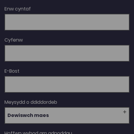
Enw cyntaf
Cyfenw
E-Bost
Meysydd o ddiddordeb
Dewiswch maes
Hoffwn wybod am adnoddau