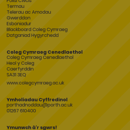
Polisi Cwcis
Termau
Telerau ac Amodau
Gwerddon
Esboniadur
Blackboard Coleg Cymraeg
Datganiad Hygyrchedd
Coleg Cymraeg Cenedlaethol
Coleg Cymraeg Cenedlaethol
Heol y Coleg
Caerfyrddin
SA31 3EQ
www.colegcymraeg.ac.uk
Ymholiadau Cyffredinol
porthadnoddau@porth.ac.uk
01267 610400
Ymunwch â'r sgwrs!