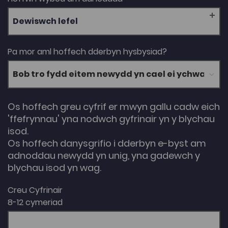
Dewiswch lefel
Pa mor aml hoffech dderbyn hysbysiad?
Os hoffech greu cyfrif er mwyn gallu cadw eich
'ffefrynnau' yna nodwch gyfrinair yn y blychau
isod.
Os hoffech danysgrifio i dderbyn e-byst am
adnoddau newydd yn unig, yna gadewch y
blychau isod yn wag.
Creu Cyfrinair
8-12 cymeriad