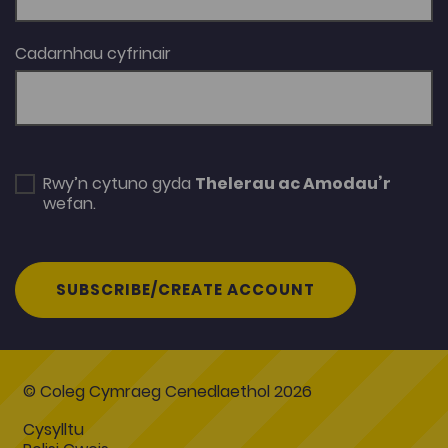
Cadarnhau cyfrinair
Rwy’n cytuno gyda
Thelerau ac Amodau’r
wefan.
SUBSCRIBE/CREATE ACCOUNT
© Coleg Cymraeg Cenedlaethol 2026
Cysylltu