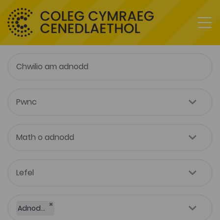
×
Adnodd Coleg Cymraeg