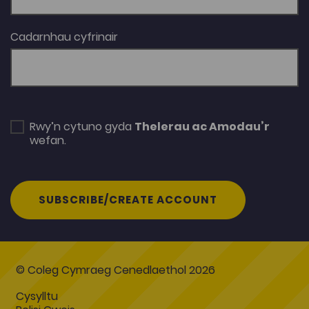
Cadarnhau cyfrinair
Rwy’n cytuno gyda
Thelerau ac Amodau’r
wefan.
SUBSCRIBE/CREATE ACCOUNT
© Coleg Cymraeg Cenedlaethol 2026
Cysylltu