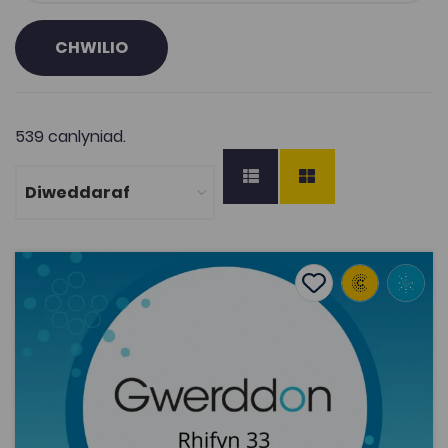
CHWILIO
539 canlyniad.
Philip Jonathan, ‘Cynrychioliad amharamedrig ar gyfe
Add to favourite
Dyddiad cyhoeddi: 2021
Add to favourites
Philip Jonathan, ‘Cynrychioliad
amharamedrig ar gyfer cyd-newidynnau
amlddimensiynol mewn model gwerthoedd
eit...
1.9K
Cymraeg Yn Unig
Tagiau