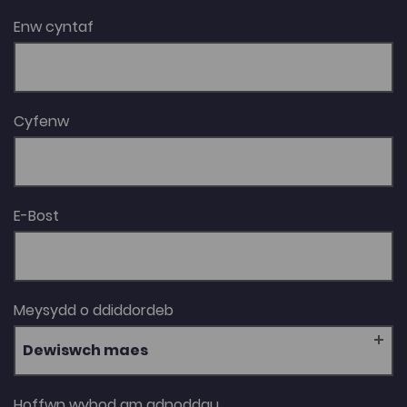
Enw cyntaf
Cyfenw
E-Bost
Meysydd o ddiddordeb
Dewiswch maes
Hoffwn wybod am adnoddau