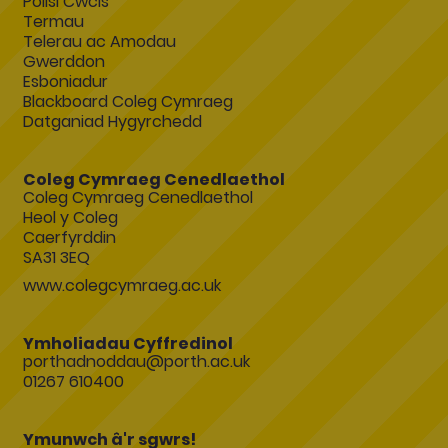
Polisi Cwcis
Termau
Telerau ac Amodau
Gwerddon
Esboniadur
Blackboard Coleg Cymraeg
Datganiad Hygyrchedd
Coleg Cymraeg Cenedlaethol
Coleg Cymraeg Cenedlaethol
Heol y Coleg
Caerfyrddin
SA31 3EQ
www.colegcymraeg.ac.uk
Ymholiadau Cyffredinol
porthadnoddau@porth.ac.uk
01267 610400
Ymunwch â'r sgwrs!