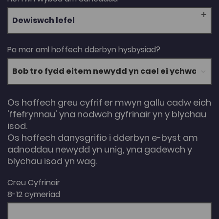
Dewiswch lefel
Pa mor aml hoffech dderbyn hysbysiad?
Os hoffech greu cyfrif er mwyn gallu cadw eich
'ffefrynnau' yna nodwch gyfrinair yn y blychau
isod.
Os hoffech danysgrifio i dderbyn e-byst am
adnoddau newydd yn unig, yna gadewch y
blychau isod yn wag.
Creu Cyfrinair
8-12 cymeriad