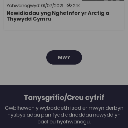
cyfuno gwaith ffilm o Gefnfor yr Arctig (wedi ei ffilmio
Ychwanegwyd: 01/07/2021
2.1K
gan Wyddonwyr Prifysgol Bangor ar leoliad)
Newidiadau yng Nghefnfor yr Arctig a
gydag arbrofion labordy yn ogystal â chyflwyniadau o
AGOR
Thywydd Cymru
flaen y camera. Mae’r fideo wedi’i anelu at fyfyrwyr
Prifysgol yn ogystal â disgyblion ysgol.
MWY
Tanysgrifio/Creu cyfrif
Cwblhewch y wybodaeth isod er mwyn derbyn
hysbysiadau pan fydd adnoddau newydd yn
cael eu hychwanegu.