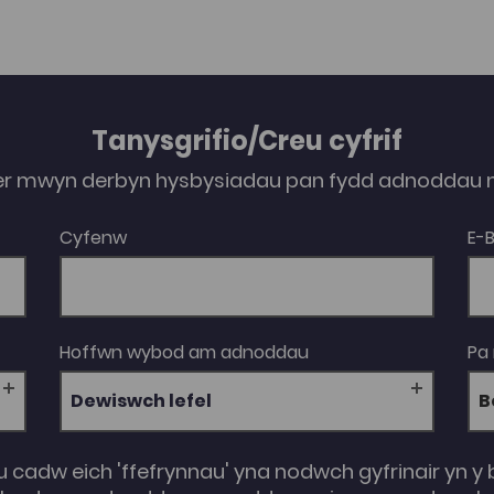
gyflwyniadau a roddwyd yn fyw yn ystod y
gynhadledd, a’r sesiynau cwestiwn ac ateb a
gafwyd ar ôl pob cyflwyniad yn cael eu
hychwanegu isod yn fuan.
Tanysgrifio/Creu cyfrif
er mwyn derbyn hysbysiadau pan fydd adnoddau n
Cyfenw
E-
Hoffwn wybod am adnoddau
Pa
Dewiswch lefel
u cadw eich 'ffefrynnau' yna nodwch gyfrinair yn y 