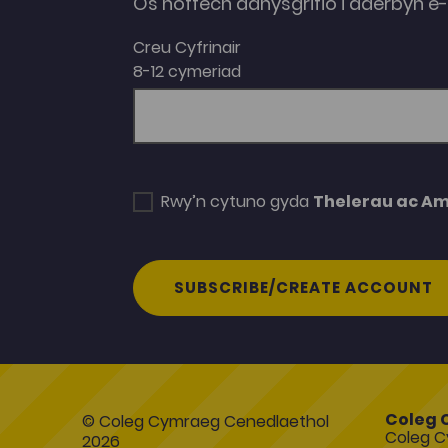
Os hoffech danysgrifio i dderbyn 
Creu Cyfrinair
8-12 cymeriad
Rwy’n cytuno gyda
Thelerau ac A
SUBSCRIBE/CREATE ACCOUNT
Coleg 
© Coleg Cymraeg Cenedlaethol
Coleg C
2026