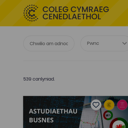
539 canlyniad.
Astudiaethau Busnes: Economi Cymru
Add to favouri
Dyddiad cyhoeddi: 2022
Add to favourit
Astudiaethau Busnes: Economi Cymru
Tagiau