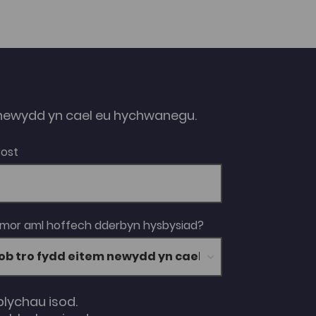
ewydd yn cael eu hychwanegu.
Bost
 mor aml hoffech dderbyn hysbysiad?
blychau isod.