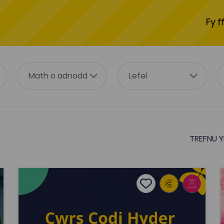
Fy f
TREFNU Y
Cwrs Codi Hyder i Aseswyr
C
tes
Add to favourites
Dyddiad cyhoeddi: 2022
es
Add to favourites
Cwrs Codi Hyder i Aseswyr
Tagiau