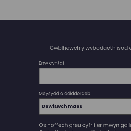
Cwblhewch y wybodaeth isod 
Enw cyntaf
Meysydd o ddiddordeb
Dewiswch maes
Os hoffech greu cyfrif er mwyn gall