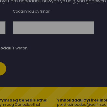
e-byst am adnoddau newydd yn unig, yna gadewch y
Cadarnhau cyfrinair
modau’r
wefan.
Cymraeg Cenedlaethol
Ymholiadau Cyffredino
ymraeg Cenedlaethol
porthadnoddau@porth.ac.