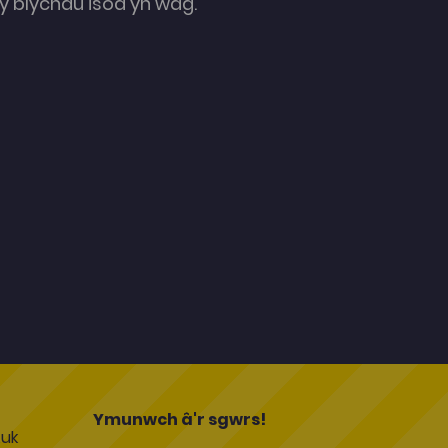
 blychau isod yn wag.
l
Ymunwch â'r sgwrs!
uk