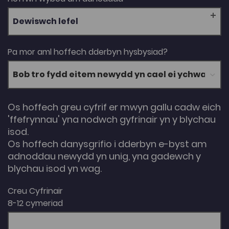
Dewiswch lefel
Pa mor aml hoffech dderbyn hysbysiad?
Os hoffech greu cyfrif er mwyn gallu cadw eich
'ffefrynnau' yna nodwch gyfrinair yn y blychau
isod.
Os hoffech danysgrifio i dderbyn e-byst am
adnoddau newydd yn unig, yna gadewch y
blychau isod yn wag.
Creu Cyfrinair
8-12 cymeriad