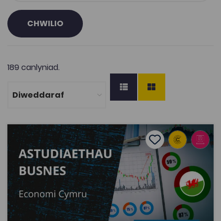
CHWILIO
189 canlyniad.
Astudiaethau Busnes: Economi Cymru
Add to favourite
Dyddiad cyhoeddi: 2022
Add to favourites
Astudiaethau Busnes: Economi Cymru
2.8K
Cymraeg Yn Unig
Tagiau
Astudiaethau Busnes
Busnes
Prosiect Deunyddiau Dysgu Digidol