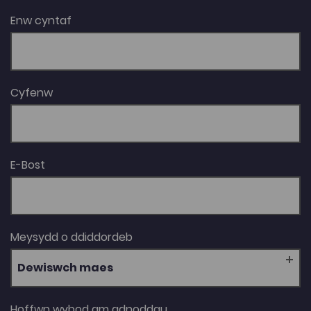
Enw cyntaf
Cyfenw
E-Bost
Meysydd o ddiddordeb
Dewiswch maes
Hoffwn wybod am adnoddau