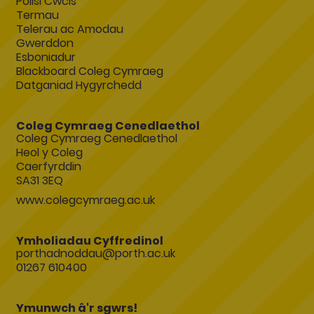
Polisi Cwcis
Termau
Telerau ac Amodau
Gwerddon
Esboniadur
Blackboard Coleg Cymraeg
Datganiad Hygyrchedd
Coleg Cymraeg Cenedlaethol
Coleg Cymraeg Cenedlaethol
Heol y Coleg
Caerfyrddin
SA31 3EQ
www.colegcymraeg.ac.uk
Ymholiadau Cyffredinol
porthadnoddau@porth.ac.uk
01267 610400
Ymunwch â'r sgwrs!