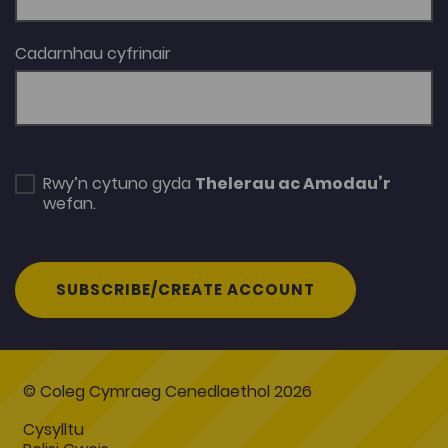
Cadarnhau cyfrinair
Rwy’n cytuno gyda
Thelerau ac Amodau’r
wefan.
SUBSCRIBE/CREATE ACCOUNT
© Coleg Cymraeg Cenedlaethol 2026
Cysylltu