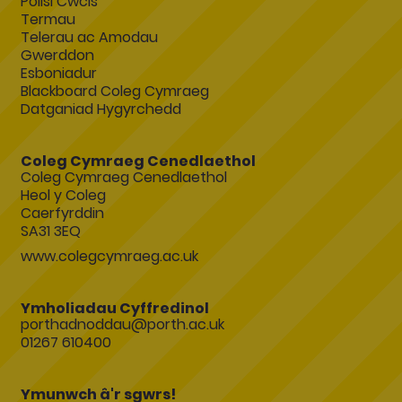
Polisi Cwcis
Termau
Telerau ac Amodau
Gwerddon
Esboniadur
Blackboard Coleg Cymraeg
Datganiad Hygyrchedd
Coleg Cymraeg Cenedlaethol
Coleg Cymraeg Cenedlaethol
Heol y Coleg
Caerfyrddin
SA31 3EQ
www.colegcymraeg.ac.uk
Ymholiadau Cyffredinol
porthadnoddau@porth.ac.uk
01267 610400
Ymunwch â'r sgwrs!