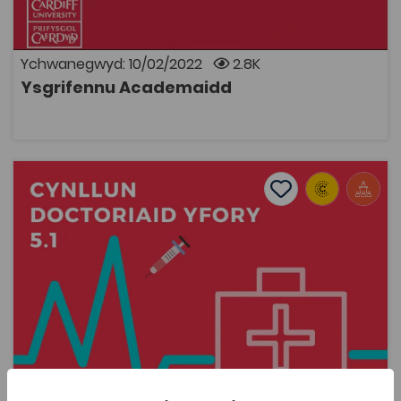
gyfer aseiniadau ysgrifenedig, gan atgyfnerthu eu
hyder wrth iddynt feistroli cywair academaidd.
Datblygwyd yn 2018. Addasiad mwyaf diweddar:
Chwefror, 2022
Ychwanegwyd: 10/02/2022
2.8K
Ysgrifennu Academaidd
AGOR
Doctoriaid Yfory 5.1
Add to favourite
Dyddiad cyhoeddi: 2022
Add to favourites
Doctoriaid Yfory 5.1
3.6K
Cymraeg Yn Unig
Tagiau
Doctoriaid Yfory
Adnodd Coleg Cymraeg
Cynllun i gefnogi disgyblion blwyddyn 12 a dysgwyr a
myfyrwyr ym mlwyddyn olaf o'u hastudiaethau yn y
coleg/prifysgol gyda'u ceisiadau i astudio Meddygaeth.
Mawrth: Cyflwyniad i'r rhaglen Ebrill: Profiad gwaith Mai: