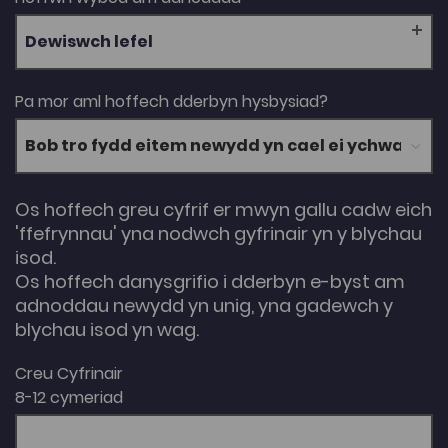
Dewiswch lefel
Pa mor aml hoffech dderbyn hysbysiad?
Os hoffech greu cyfrif er mwyn gallu cadw eich
'ffefrynnau' yna nodwch gyfrinair yn y blychau
isod.
Os hoffech danysgrifio i dderbyn e-byst am
adnoddau newydd yn unig, yna gadewch y
blychau isod yn wag.
Creu Cyfrinair
8-12 cymeriad