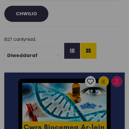
CHWILIO
827 canlyniad.
Cwrs Biocemeg Cymraeg
Add to favourite
Dyddiad cyhoeddi: 2022
Add to favourites
Cwrs Biocemeg Cymraeg
3.4K
Tagiau
Gwyddorau Biolegol
Adnodd Coleg Cymraeg
Cwrs Biocemeg Ar-lein Astudio Bioleg neu Gemeg