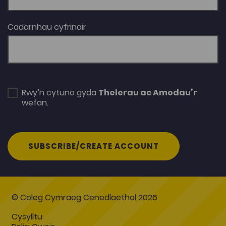
Cadarnhau cyfrinair
Rwy’n cytuno gyda
Thelerau ac Amodau’r
wefan.
SUBSCRIBE/CREATE ACCOUNT
© Coleg Cymraeg Cenedlaethol 2026
Cysylltu