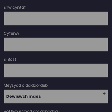
camu i’r byd addysgu am y tro cyntaf, ac eisiau
datblygu ar lawr y dosbarth ac ar-lein wrth addysgu’n
Enw cyntaf
hyderus ac yn arloesol.
Cyfenw
E-Bost
Meysydd o ddiddordeb
Dewiswch maes
Hoffwn wybod am adnoddau