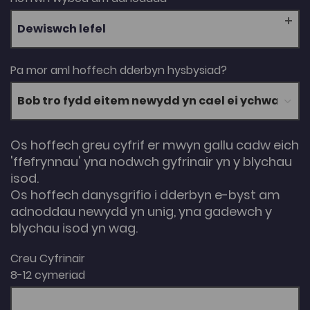
Dewiswch lefel
Pa mor aml hoffech dderbyn hysbysiad?
Os hoffech greu cyfrif er mwyn gallu cadw eich
'ffefrynnau' yna nodwch gyfrinair yn y blychau
isod.
Os hoffech danysgrifio i dderbyn e-byst am
adnoddau newydd yn unig, yna gadewch y
blychau isod yn wag.
Creu Cyfrinair
8-12 cymeriad