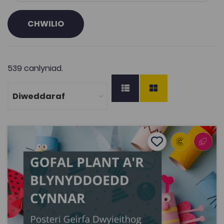
CHWILIO
539 canlyniad.
Posteri Geirfa Dwyieithog Gofal Plant a'r Blynyddoedd 
Add to favourite
Dyddiad cyhoeddi: 2021
Add to favourites
Posteri Geirfa Dwyieithog Gofal Plant a'r
Blynyddoedd Cynnar
4.4K
Dwyieithog
Tagiau
Gofal Plant
Addysg Ôl-16
150 Adnodd