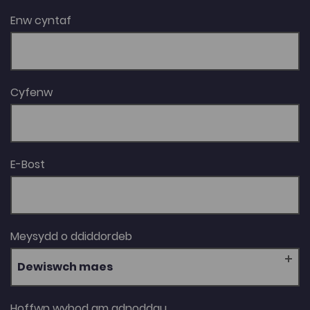
Enw cyntaf
Cyfenw
E-Bost
Meysydd o ddiddordeb
Dewiswch maes
Hoffwn wybod am adnoddau