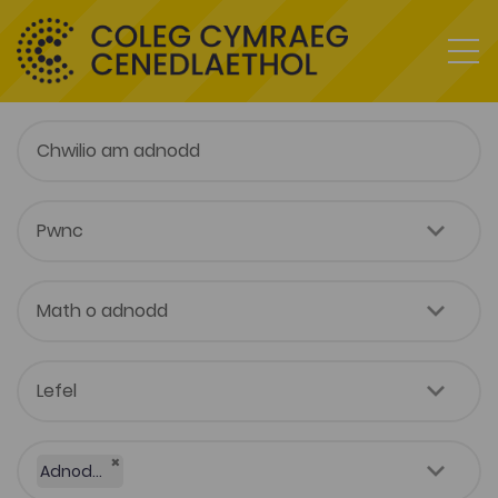
×
Adnodd Coleg Cymraeg