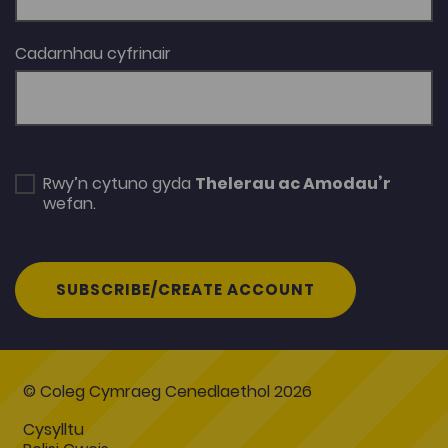
Cadarnhau cyfrinair
Rwy’n cytuno gyda
Thelerau ac Amodau’r
wefan.
SUBSCRIBE/CREATE ACCOUNT
© Coleg Cymraeg Cenedlaethol 2026
Cysylltu