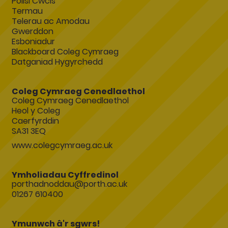
Polisi Cwcis
Termau
Telerau ac Amodau
Gwerddon
Esboniadur
Blackboard Coleg Cymraeg
Datganiad Hygyrchedd
Coleg Cymraeg Cenedlaethol
Coleg Cymraeg Cenedlaethol
Heol y Coleg
Caerfyrddin
SA31 3EQ
www.colegcymraeg.ac.uk
Ymholiadau Cyffredinol
porthadnoddau@porth.ac.uk
01267 610400
Ymunwch â'r sgwrs!