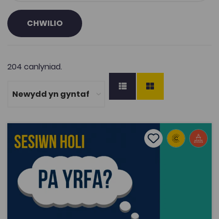
CHWILIO
204 canlyniad.
Sesiynau Holi 'Pa Yrfa?' Gradd Cyfraith neu Droseddeg
Add to favourite
Dyddiad cyhoeddi: 2023
Add to favourites
Sesiynau Holi 'Pa Yrfa?' Gradd Cyfraith neu
Droseddeg
3K
Cymraeg Yn Unig
Tagiau
Gwasanaethau Cyhoeddus
Cyfraith