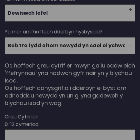
Dewiswch lefel
Pa mor aml hoffech dderbyn hysbysiad?
Os hoffech greu cyfrif er mwyn gallu cadw eich
'ffefrynnau' yna nodwch gyfrinair yn y blychau
isod.
Os hoffech danysgrifio i dderbyn e-byst am
adnoddau newydd yn unig, yna gadewch y
blychau isod yn wag.
Creu Cyfrinair
8-12 cymeriad