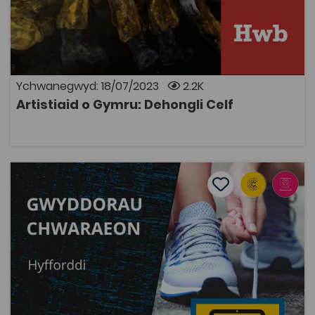
celf. Daw'r darnau yma o gasgliad Llyfrgell
Genedlaethol Cymru a daw'r adnodd o wefan Hwb
Llywodraeth Cymru.
Ychwanegwyd: 18/07/2023
2.2K
Artistiaid o Gymru: Dehongli Celf
AGOR
Gwyddorau Chwaraeon: Hyfforddi
Add to favourite
Dyddiad cyhoeddi: 2022
Add to favourites
Gwyddorau Chwaraeon: Hyfforddi
2.7K
Cymraeg Yn Unig
Tagiau
Chwaraeon
Prosiect Deunyddiau Dysgu Digidol
Adnodd Coleg Cymraeg