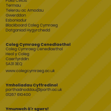
Polisi Cwcis
Termau
Telerau ac Amodau
Gwerddon
Esboniadur
Blackboard Coleg Cymraeg
Datganiad Hygyrchedd
Coleg Cymraeg Cenedlaethol
Coleg Cymraeg Cenedlaethol
Heol y Coleg
Caerfyrddin
SA31 3EQ
www.colegcymraeg.ac.uk
Ymholiadau Cyffredinol
porthadnoddau@porth.ac.uk
01267 610400
Ymunwch â'r sgwrs!