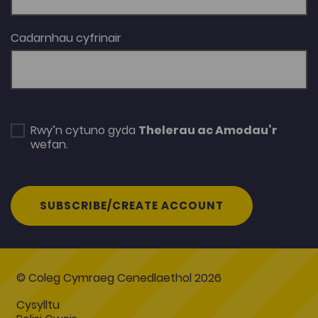
Cadarnhau cyfrinair
Rwy’n cytuno gyda
Thelerau ac Amodau’r
wefan.
SUBSCRIBE/CREATE ACCOUNT
© Coleg Cymraeg Cenedlaethol 2026
Cysylltu